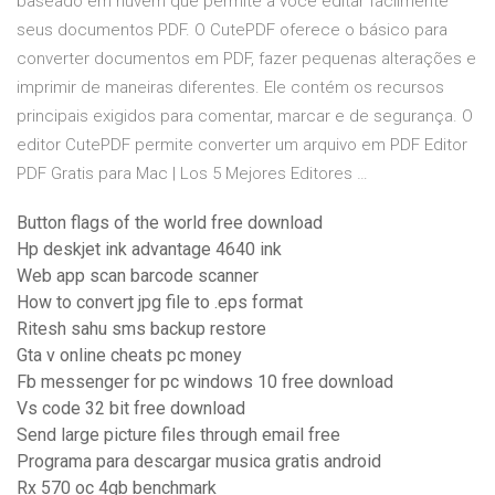
baseado em nuvem que permite a você editar facilmente
seus documentos PDF. O CutePDF oferece o básico para
converter documentos em PDF, fazer pequenas alterações e
imprimir de maneiras diferentes. Ele contém os recursos
principais exigidos para comentar, marcar e de segurança. O
editor CutePDF permite converter um arquivo em PDF Editor
PDF Gratis para Mac | Los 5 Mejores Editores …
Button flags of the world free download
Hp deskjet ink advantage 4640 ink
Web app scan barcode scanner
How to convert jpg file to .eps format
Ritesh sahu sms backup restore
Gta v online cheats pc money
Fb messenger for pc windows 10 free download
Vs code 32 bit free download
Send large picture files through email free
Programa para descargar musica gratis android
Rx 570 oc 4gb benchmark