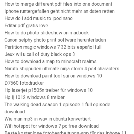
How to merge different pdf files into one document
Iphone runtergefallen geht nicht mehr an daten retten
How do i add music to ipod nano
Editar pdf gratis love
How to do photo slideshow on macbook
Canon selphy photo print software herunterladen
Partition magic windows 7 32 bits español full
Jeux wii u call of duty black ops 3
How to download a map to minecraft realms
Naruto shippuden ultimate ninja storm 4 ps4 characters
How to download paint tool sai on windows 10
D7560 fotodrucker
Hp laserjet p1505n treiber für windows 10
Hp lj 1012 windows 8 treiber
The walking dead season 1 episode 1 full episode
download
Wie man mp3 in wav in ubuntu konvertiert
Wifi hotspot for windows 7 pc free download
Beste kostenlose fotobearbeitungs-app für das iphone 11