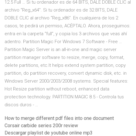
12.5 Full … Si tu ordenador es de 64 BITS, DALE DOBLE CLIC al
archivo “Reg_x64”. Si tu ordenador es de 32 BITS, DALE
DOBLE CLIC al archivo “Reg_x86”. En cualquiera de los 2
casos, te pedirá un permiso, ACÉPTALO. Ahora, proseguimos:
entra en la carpeta “full”, y copia los 3 archivos que veas ahí
adentro. Partition Magic For Windows 7 Software - Free …
Partition Magic Server is an all-in-one and magic server
partition manager software to resize, merge, copy, format,
delete partitions, etc.It helps extend system partition, copy
partition, do partition recovery, convert dynamic disk, etc. in
Windows Server 2000/2003/2008 systems. Special features:
Hot Resize partition without reboot, enhanced data
protection technology. PARTITION MAGIC 8.5 - Controla tus
discos duros - …
How to merge different pdf files into one document
Corsair carbide series 200r review
Descargar playlist de youtube online mp3