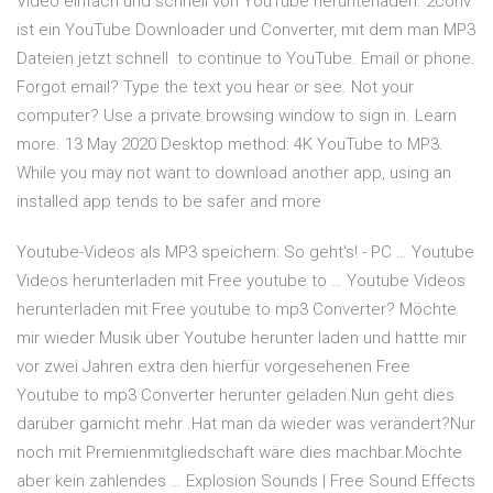
Video einfach und schnell von YouTube herunterladen. 2conv
ist ein YouTube Downloader und Converter, mit dem man MP3
Dateien jetzt schnell to continue to YouTube. Email or phone.
Forgot email? Type the text you hear or see. Not your
computer? Use a private browsing window to sign in. Learn
more. 13 May 2020 Desktop method: 4K YouTube to MP3.
While you may not want to download another app, using an
installed app tends to be safer and more
Youtube-Videos als MP3 speichern: So geht's! - PC … Youtube
Videos herunterladen mit Free youtube to … Youtube Videos
herunterladen mit Free youtube to mp3 Converter? Möchte
mir wieder Musik über Youtube herunter laden und hattte mir
vor zwei Jahren extra den hierfür vorgesehenen Free
Youtube to mp3 Converter herunter geladen.Nun geht dies
darüber garnicht mehr .Hat man da wieder was verändert?Nur
noch mit Premienmitgliedschaft wäre dies machbar.Möchte
aber kein zahlendes … Explosion Sounds | Free Sound Effects