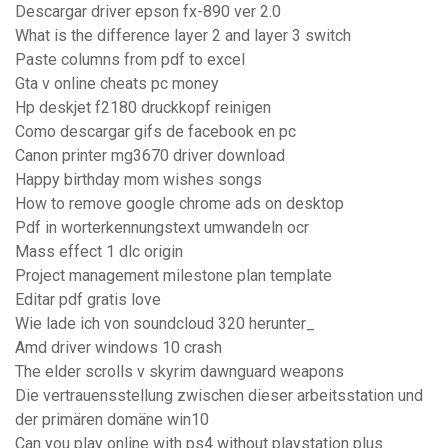
Descargar driver epson fx-890 ver 2.0
What is the difference layer 2 and layer 3 switch
Paste columns from pdf to excel
Gta v online cheats pc money
Hp deskjet f2180 druckkopf reinigen
Como descargar gifs de facebook en pc
Canon printer mg3670 driver download
Happy birthday mom wishes songs
How to remove google chrome ads on desktop
Pdf in worterkennungstext umwandeln ocr
Mass effect 1 dlc origin
Project management milestone plan template
Editar pdf gratis love
Wie lade ich von soundcloud 320 herunter_
Amd driver windows 10 crash
The elder scrolls v skyrim dawnguard weapons
Die vertrauensstellung zwischen dieser arbeitsstation und
der primären domäne win10
Can you play online with ps4 without playstation plus