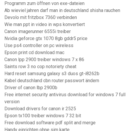
Programm zum öffnen von exe-dateien
Ab wieviel jahren darf man in deutschland shisha rauchen
Devolo mit fritzbox 7360 verbinden
Wie man ppt in video in wps konvertiert
Canon imagerunner 6555i treiber
Nvidia geforce gtx 1070 8gb gddr5 price
Use ps4 controller on pc wireless
Epson print cd download mac
Canon lpp 2900 treiber windows 7 x 86
Saints row 3 no cop notoriety cheat
Hard reset samsung galaxy s3 duos gt-i8262b
Kabel deutschland cbn router passwort ändern
Driver of canon lbp 2900b
Free internet security antivirus download for windows 7 full
version
Download drivers for canon ir 2525
Epson tx100 treiber windows 7 32 bit
Free download software pdf split and merge
Handy einrichten ohne sim karte