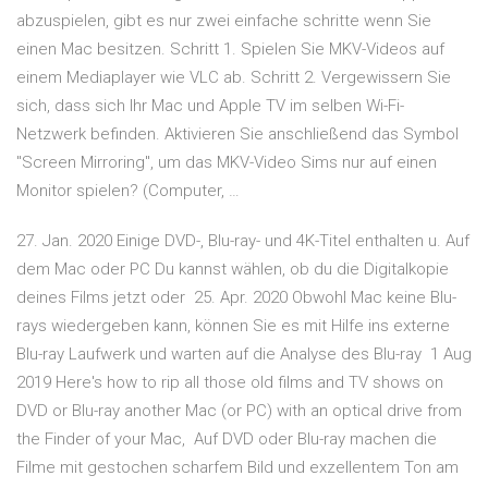
abzuspielen, gibt es nur zwei einfache schritte wenn Sie
einen Mac besitzen. Schritt 1. Spielen Sie MKV-Videos auf
einem Mediaplayer wie VLC ab. Schritt 2. Vergewissern Sie
sich, dass sich Ihr Mac und Apple TV im selben Wi-Fi-
Netzwerk befinden. Aktivieren Sie anschließend das Symbol
"Screen Mirroring", um das MKV-Video Sims nur auf einen
Monitor spielen? (Computer, …
27. Jan. 2020 Einige DVD-, Blu-ray- und 4K-Titel enthalten u. Auf
dem Mac oder PC Du kannst wählen, ob du die Digitalkopie
deines Films jetzt oder 25. Apr. 2020 Obwohl Mac keine Blu-
rays wiedergeben kann, können Sie es mit Hilfe ins externe
Blu-ray Laufwerk und warten auf die Analyse des Blu-ray 1 Aug
2019 Here's how to rip all those old films and TV shows on
DVD or Blu-ray another Mac (or PC) with an optical drive from
the Finder of your Mac, Auf DVD oder Blu-ray machen die
Filme mit gestochen scharfem Bild und exzellentem Ton am